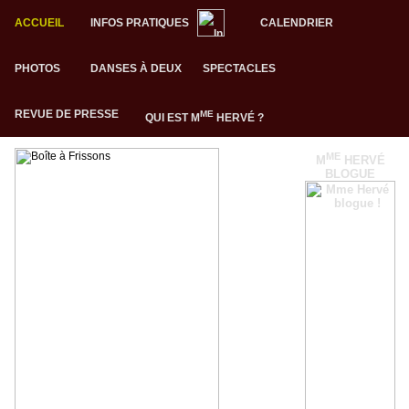
ACCUEIL
INFOS PRATIQUES
CALENDRIER
PHOTOS
DANSES À DEUX
SPECTACLES
REVUE DE PRESSE
ME
QUI EST M
HERVÉ ?
ME
M
HERVÉ
BLOGUE